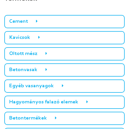
Cement
Kavicsok
Oltott mész
Betonvasak
Egyéb vasanyagok
Hagyományos falazó elemek
Betontermékek